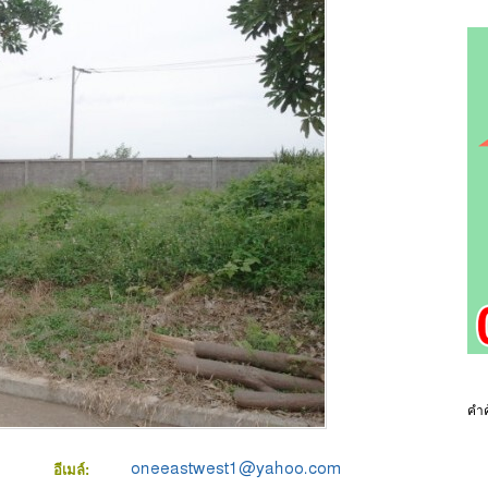
คำค
อีเมล์: