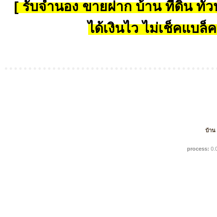
[ รับจำนอง ขายฝาก บ้าน ที่ดิน ทั่วป
ได้เงินไว ไม่เช็คแบล็ค
บ้าน
process:
0.