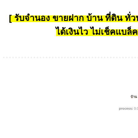
[ รับจำนอง ขายฝาก บ้าน ที่ดิน ทั่วป
ได้เงินไว ไม่เช็คแบล็ค
บ้าน
process:
0.