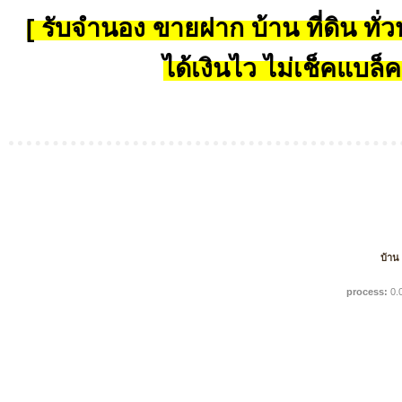
[ รับจำนอง ขายฝาก บ้าน ที่ดิน ทั่วป
ได้เงินไว ไม่เช็คแบล็ค
บ้าน
process:
0.