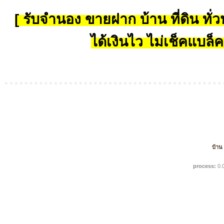
[ รับจำนอง ขายฝาก บ้าน ที่ดิน ทั่วป
ได้เงินไว ไม่เช็คแบล็ค
บ้าน
process:
0.