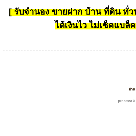
[ รับจำนอง ขายฝาก บ้าน ที่ดิน ทั่วป
ได้เงินไว ไม่เช็คแบล็ค
บ้าน
process:
0.