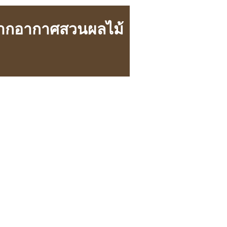
กตากอากาศสวนผลไม้