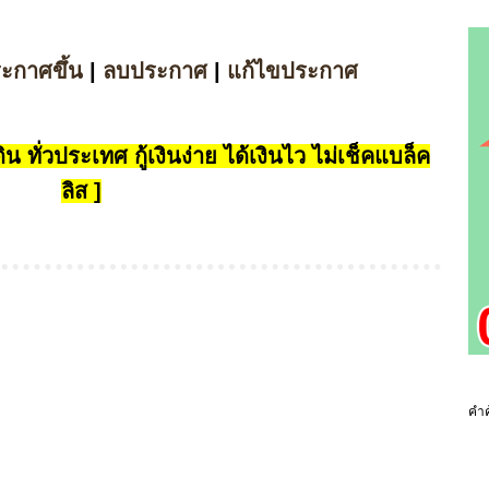
ระกาศขึ้น
|
ลบประกาศ
|
แก้ไขประกาศ
น ทั่วประเทศ กู้เงินง่าย ได้เงินไว ไม่เช็คแบล็ค
ลิส ]
คำค