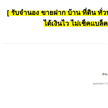
[ รับจำนอง ขายฝาก บ้าน ที่ดิน ทั่วป
ได้เงินไว ไม่เช็คแบล็ค
บ้าน
process:
0.