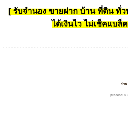
[ รับจำนอง ขายฝาก บ้าน ที่ดิน ทั่วป
ได้เงินไว ไม่เช็คแบล็ค
บ้าน
process:
0.