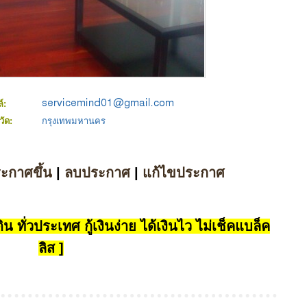
ล์:
วัด:
กรุงเทพมหานคร
ระกาศขึ้น
|
ลบประกาศ
|
แก้ไขประกาศ
น ทั่วประเทศ กู้เงินง่าย ได้เงินไว ไม่เช็คแบล็ค
ลิส ]