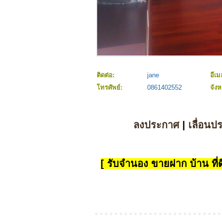
ติดต่อ:
jane
อีเม
โทรศัพย์:
0861402552
จังห
ลงประกาศ
|
เลื่อนป
[ รับจำนอง ขายฝาก บ้าน ที่ดิ