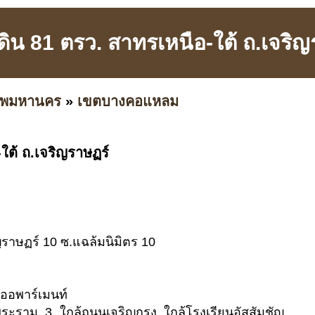
ดิน 81 ตรว. สาทรเหนือ-ใต้ ถ.เจริ
เทพมหานคร
»
เขตบางคอแหลม
ใต้ ถ.เจริญราษฏร์
ิญราษฏร์ 10 ซ.แฉล้มนิมิตร 10
ืออพาร์เมนท์
ระราม 3 ใกล้ถนนเจริญกรุง ใกล้โรงเรียนอัสสัมชัญ