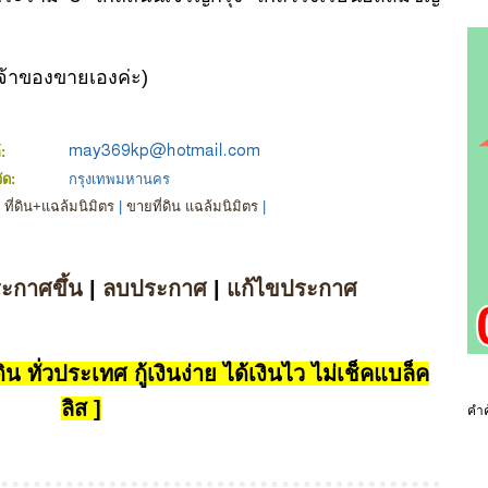
จ้าของขายเองค่ะ)
์:
วัด:
กรุงเทพมหานคร
|
ที่ดิน+แฉล้มนิมิตร
|
ขายที่ดิน แฉล้มนิมิตร
|
ระกาศขึ้น
|
ลบประกาศ
|
แก้ไขประกาศ
น ทั่วประเทศ กู้เงินง่าย ได้เงินไว ไม่เช็คแบล็ค
ลิส ]
คำค