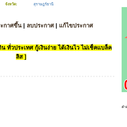
จังหวัด:
สุราษฎร์ธานี
ระกาศขึ้น
|
ลบประกาศ
|
แก้ไขประกาศ
น ทั่วประเทศ กู้เงินง่าย ได้เงินไว ไม่เช็คแบล็ค
ลิส ]
คำค