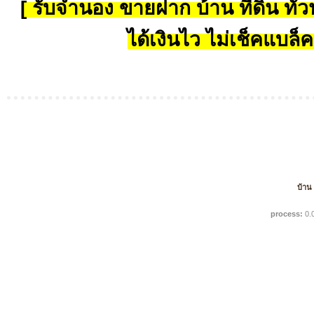
[ รับจำนอง ขายฝาก บ้าน ที่ดิน ทั่วป
ได้เงินไว ไม่เช็คแบล็ค
บ้าน
process:
0.