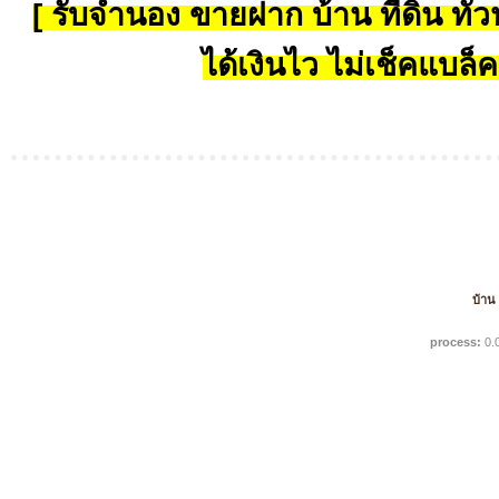
[ รับจำนอง ขายฝาก บ้าน ที่ดิน ทั่วป
ได้เงินไว ไม่เช็คแบล็ค
บ้าน
process:
0.