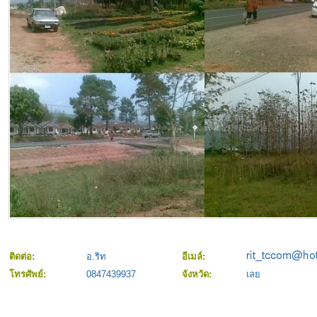
ติดต่อ:
อ.ริท
อีเมล์:
โทรศัพย์:
0847439937
จังหวัด:
เลย