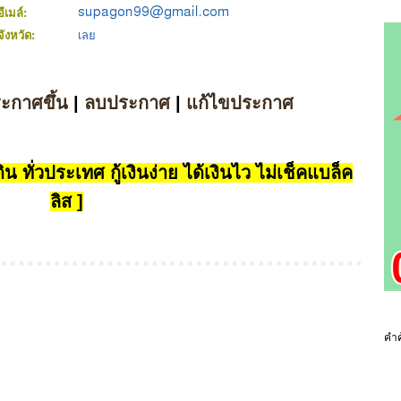
อีเมล์:
จังหวัด:
เลย
ระกาศขึ้น
|
ลบประกาศ
|
แก้ไขประกาศ
น ทั่วประเทศ กู้เงินง่าย ได้เงินไว ไม่เช็คแบล็ค
ลิส ]
คำค