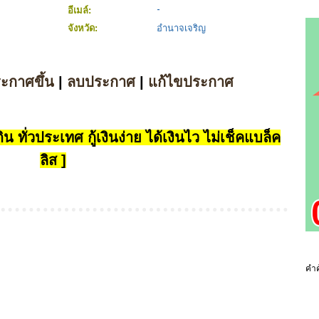
อีเมล์:
จังหวัด:
อำนาจเจริญ
ระกาศขึ้น
|
ลบประกาศ
|
แก้ไขประกาศ
น ทั่วประเทศ กู้เงินง่าย ได้เงินไว ไม่เช็คแบล็ค
ลิส ]
คำค