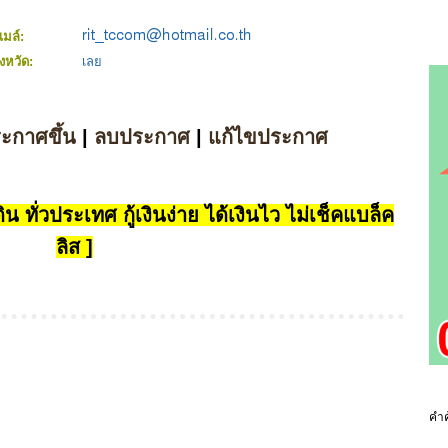
ีเมล์:
ังหวัด:
เลย
ระกาศขึ้น
|
ลบประกาศ
|
แก้ไขประกาศ
น ทั่วประเทศ กู้เงินง่าย ได้เงินไว ไม่เช็คแบล็ค
ลิส ]
คำค