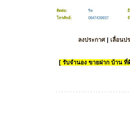
ติดต่อ:
ริท
อ
โทรศัพย์:
0847439937
จ
ลงประกาศ
|
เลื่อนป
[ รับจำนอง ขายฝาก บ้าน ที่ดิ