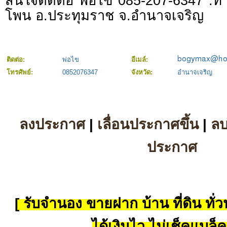
สนใจติดต่อ พ่อไข 085-207-6347 .ที
โพน อ.ประทุมราช จ.อำนาจเจริญ
ติดต่อ:
พ่อไข
อีเมล์:
โทรศัพย์:
0852076347
จังหวัด:
อำนาจเจริญ
ลงประกาศ
|
เลื่อนประกาศขึ้น
|
ล
ประกาศ
[ รับจำนอง ขายฝาก บ้าน ที่ดิน ทั่วป
ได้เงินไว ไม่เช็คแบล็ค