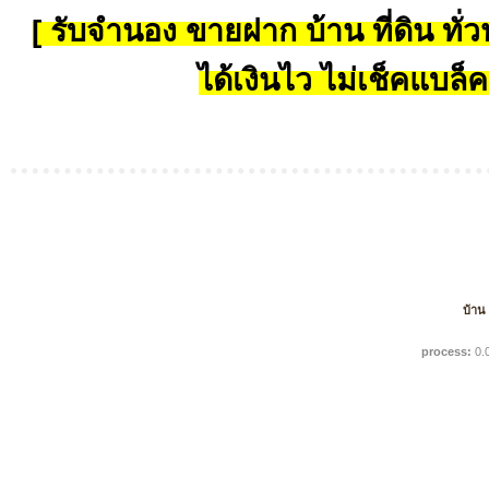
[ รับจำนอง ขายฝาก บ้าน ที่ดิน ทั่วป
ได้เงินไว ไม่เช็คแบล็ค
บ้าน
process:
0.