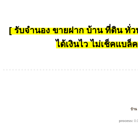
[ รับจำนอง ขายฝาก บ้าน ที่ดิน ทั่วป
ได้เงินไว ไม่เช็คแบล็ค
บ้าน
process:
0.