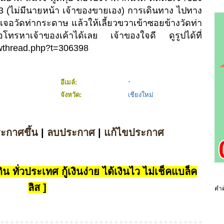
 (ไม่มีนายหน้า เจ้าของขายเอง) การเดินทาง ไปทาง
จอวัดท่ากระดาษ แล้วให้เลี้ยวขวาเข้าซอยข้างวัดท่า
ทรหาเจ้าของเค้าได้เลย เจ้าของใจดี ดูรูปได้ที่
owthread.php?t=306398
อีเมล์:
จังหวัด:
เชียงใหม่
ระกาศขึ้น
|
ลบประกาศ
|
แก้ไขประกาศ
น ทั่วประเทศ กู้เงินง่าย ได้เงินไว ไม่เช็คแบล็ค
ลิส ]
คำค