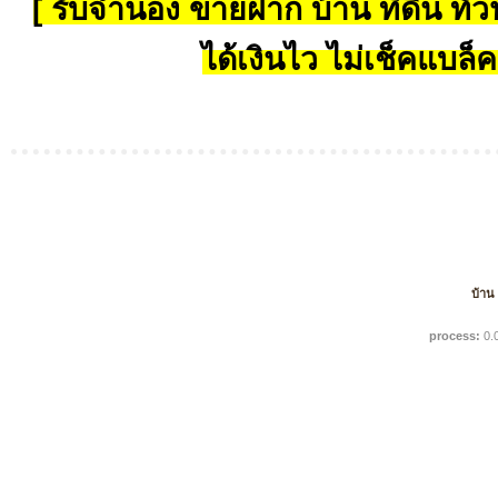
[ รับจำนอง ขายฝาก บ้าน ที่ดิน ทั่วป
ได้เงินไว ไม่เช็คแบล็ค
บ้าน
process:
0.