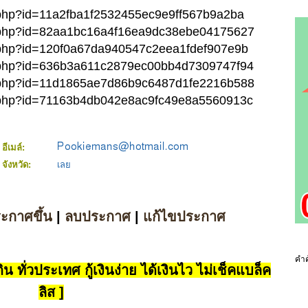
.php?id=11a2fba1f2532455ec9e9ff567b9a2ba
w.php?id=82aa1bc16a4f16ea9dc38ebe04175627
.php?id=120f0a67da940547c2eea1fdef907e9b
w.php?id=636b3a611c2879ec00bb4d7309747f94
w.php?id=11d1865ae7d86b9c6487d1fe2216b588
w.php?id=71163b4db042e8ac9fc49e8a5560913c
อีเมล์:
จังหวัด:
เลย
ระกาศขึ้น
|
ลบประกาศ
|
แก้ไขประกาศ
คำค
น ทั่วประเทศ กู้เงินง่าย ได้เงินไว ไม่เช็คแบล็ค
ลิส ]