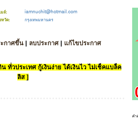
ีเมล์:
ังหวัด:
กรุงเทพมหานคร
ระกาศขึ้น
|
ลบประกาศ
|
แก้ไขประกาศ
น ทั่วประเทศ กู้เงินง่าย ได้เงินไว ไม่เช็คแบล็ค
ลิส ]
คำค