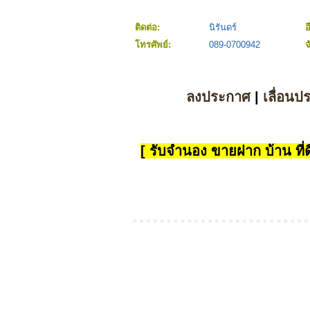
ติดต่อ:
นิรันดร์
อ
โทรศัพย์:
089-0700942
จ
ลงประกาศ
|
เลื่อนป
[ รับจำนอง ขายฝาก บ้าน ที่ดิ