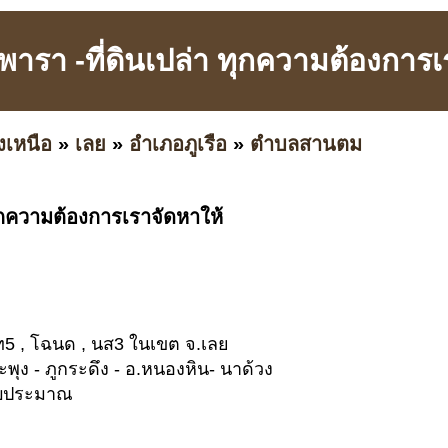
ารา -ที่ดินเปล่า ทุกความต้องการเ
งเหนือ
»
เลย
»
อำเภอภูเรือ
»
ตำบลสานตม
ุกความต้องการเราจัดหาให้
บท5 , โฉนด , นส3 ในเขต จ.เลย
งสะพุง - ภูกระดึง - อ.หนองหิน- นาด้วง
งบประมาณ