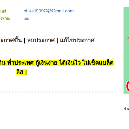
ีเมล์:
ังหวัด:
เลย
ระกาศขึ้น
|
ลบประกาศ
|
แก้ไขประกาศ
น ทั่วประเทศ กู้เงินง่าย ได้เงินไว ไม่เช็คแบล็ค
ลิส ]
คำค