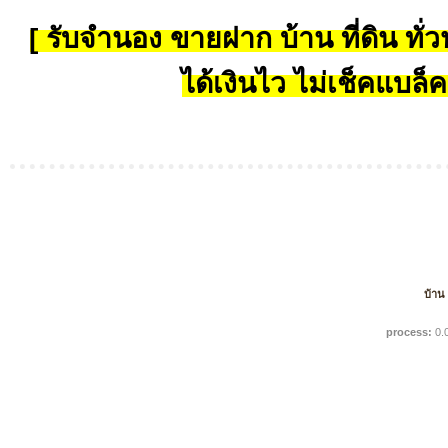
[ รับจำนอง ขายฝาก บ้าน ที่ดิน ทั่วป
ได้เงินไว ไม่เช็คแบล็ค
บ้าน
process:
0.