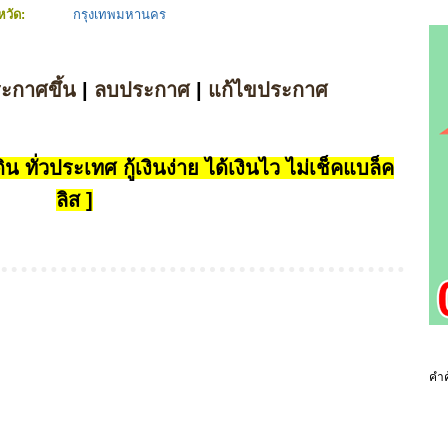
งหวัด:
กรุงเทพมหานคร
ระกาศขึ้น
|
ลบประกาศ
|
แก้ไขประกาศ
น ทั่วประเทศ กู้เงินง่าย ได้เงินไว ไม่เช็คแบล็ค
ลิส ]
คำค