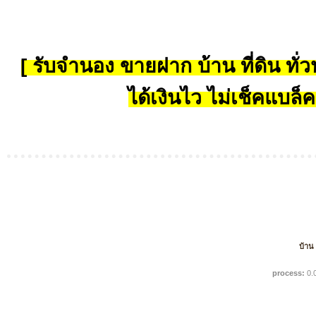
[ รับจำนอง ขายฝาก บ้าน ที่ดิน ทั่วป
ได้เงินไว ไม่เช็คแบล็ค
บ้าน
process:
0.